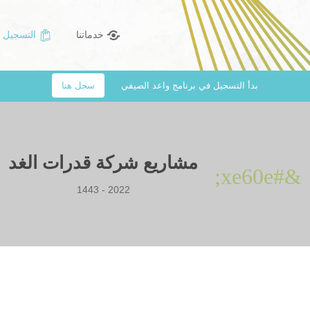
خدماتنا
التسجيل 
بدأ التسجيل في برنامج واعد الصيفي
سجل هنا
مشاريع شركة قدرات الغد
&#xe60e;
2022 - 1443