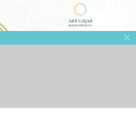
info@g-alghad.com
0532499915