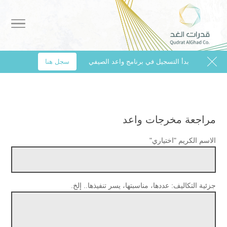
info@g-alghad.com
0532499915
بدأ التسجيل في برنامج واعد الصيفي
سجل هنا
مراجعة مخرجات واعد
الاسم الكريم "اختياري"
جزئية التكاليف: عددها، مناسبتها، يسر تنفيذها.. إلخ.